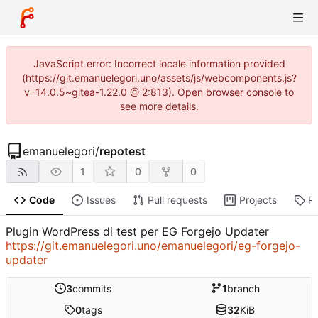
JavaScript error: Incorrect locale information provided
(https://git.emanuelegori.uno/assets/js/webcomponents.js?
v=14.0.5~gitea-1.22.0 @ 2:813). Open browser console to
see more details.
emanuelegori
/
repotest
1
0
0
Code
Issues
Pull requests
Projects
R
Plugin WordPress di test per EG Forgejo Updater
https://git.emanuelegori.uno/emanuelegori/eg-forgejo-
updater
3
commits
1
branch
0
tags
32
KiB