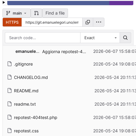
Find a file
main
HTTPS
Exact
emanuelegori
2026-06-07 15:58:0
Aggiorna repotest-404test.php
.gitignore
2026-05-24 19:08:0
CHANGELOG.md
2026-05-24 20:11:1
README.md
2026-05-24 20:11:1
readme.txt
2026-05-24 20:11:1
repotest-404test.php
2026-06-07 15:58:0
repotest.css
2026-05-24 19:08:0